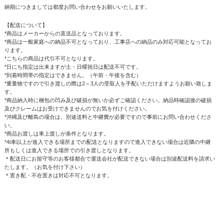
納期につきましては都度お問い合わせをお願いいたします。
【配送について】
*商品はメーカーからの直送品となっております。
*商品は一般家庭への納品不可となっており、工事店への納品のみ対応可能となってお
ります。
*こちらの商品は代引不可となります。
*日にち指定は出来ますが土・日曜祝日は配送不可です。
*到着時間帯の指定はできません。（午前・午後を含む）
*重量物ですので引き渡しの際は2～3人の受取人を手配いただけますようお願い致しま
す。
*商品納入時に梱包の凹み及び破損が無いか必ずご確認ください。納品時確認後の破損
及びクレームはお受けできませんのでお気を付けください。
*沖縄及び離島の場合は、別途送料と中継費が必要ですので事前にお問い合わせくださ
い。
*商品お渡しは車上渡しが条件となります。
*4t車以上が進入できる場所までの配送となりますので進入できない場合は近隣の中継
所もしくは進入できる場所での引き渡しとなります。
＊配送日にお留守等のお客様都合で運送会社が配送できない場合は別途配送料を請求い
たします。（お気を付け下さい）
＊置き配・不在置きは対応不可となります。