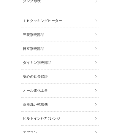
タンク形状
ＩＨクッキングヒーター
三菱別売部品
日立別売部品
ダイキン別売部品
安心の延長保証
オール電化工事
食器洗い乾燥機
ビルトインｵｰﾌﾞﾝレンジ
エアコン