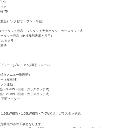
F(K)
ラック
 75
波皿）/ラク旨オーブン（平皿）
】カラータッチ液晶、ワンタッチ火力ボタン、ガラスタッチ式
ータッチ液晶（IH操作部表示と共用）
リルカメラ
ン連携
プレート[プレミアム]/薄形フレーム
丸焼きメニュー調理時）
ー（左右IH）
ファン連動
W相当〜3.2kW 9段階：ガラスタッチ式
W相当〜2.0kW 8段階：ガラスタッチ式
 平面ヒーター
1.26kW相当・1.05kW相当・740W相当：ガラスタッチ式
指定区域のみの工事となります。