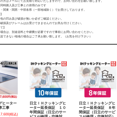
望の方はメールにてお見積り対応いたしますので、お問い合わせお願い致します。
ト同時購入及び工事との併用のみです
州・関東・関西・中部各県（一部地域除く）でお受けしております。
て】
梱包の凹み及び破損が無いか必ずご確認ください。
の破損及びクレームはお受けできませんのでお気を付けください。
して】
の場合は、別途送料と中継費が必要ですので事前にお問い合わせください。
配送できない地域の場合はご了承お願い致します。（お気を付け下さい）
ングヒーター
日立ＩＨクッキングヒ
日立ＩＨクッキングヒ
準工事
ーター延長保証 １０
ーター延長保証 ８年
年間保証（日立のサー
間保証（日立のサービ
17,600
(税込)
ビスが修理・交換対
スが修理・交換対応）