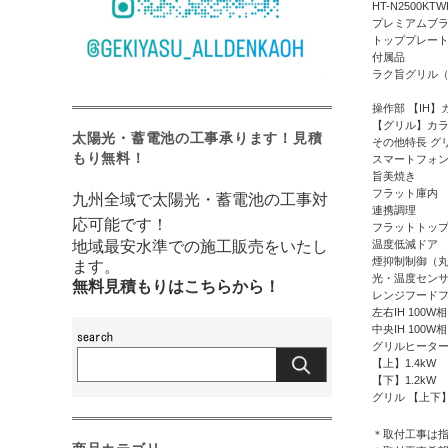
HT-N2500KTW
プレミアムブ
トッププレート幅
付属品
ラク旨グリル（
操作部 【IH
【グリル】カラ
太陽光・蓄電池の工事承ります！見積
その他特長 グ
もり無料！
スマートフォ
旨美焼き
フラット庫内
九州全域で太陽光・蓄電池の工事対
連携調理
応可能です！
フラットトップ
地域最安水準での施工販売をいたし
温度低減ドア
煙抑制制御（
ます。
光・温度センサ
無料見積もりはこちらから！
レンジフード
左右IH 100
中央IH 100
グリルヒーター
【上】1.4kW
【下】1.2kW
グリル 【上下】
＊取付工事は