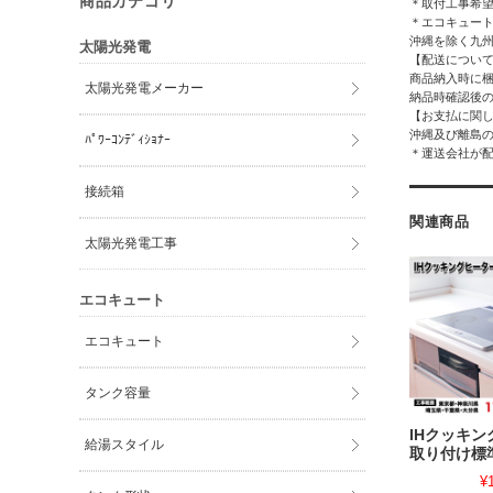
商品カテゴリ
＊取付工事希
＊エコキュー
沖縄を除く九
太陽光発電
【配送につい
商品納入時に
太陽光発電メーカー
納品時確認後
【お支払に関
沖縄及び離島
ﾊﾟﾜｰｺﾝﾃﾞｨｼｮﾅｰ
＊運送会社が
接続箱
関連商品
太陽光発電工事
エコキュート
エコキュート
タンク容量
IHクッキ
給湯スタイル
取り付け標
¥