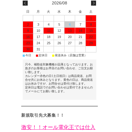
2026/08
日
月
火
水
木
金
土
1
2
3
4
5
6
7
8
9
10
11
12
13
14
15
16
17
18
19
20
21
22
23
24
25
26
27
28
29
30
31
■
■
■
今日
定休日
発送休み（店舗は営業）
只今、補助金対象機種が品薄となっております。お
急ぎのお客様はお早目のお問い合わせ、ご注文お願
い致します。
カレンダー赤色の日(土日祝日）は商品発送、お問
合せ共にお休みとなります。黄色の日は、商品発送
はお休みですが、お問合せは受付け致します。
定休日は電話でのお問い合わせは受付できませんの
でメールにてお願い致します。
新規取引先大募集！！
激安！！オール電化王では仕入