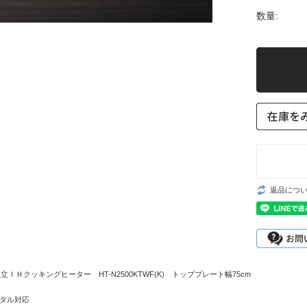
数量:
返品につ
Ｈクッキングヒーター HT-N2500KTWF(K) トッププレート幅75cm
メタル対応